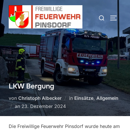
Zum
Inhalt
Suchen
SEITEN
springen
nach:
LKW Bergung
von
Christoph Albecker
in
Einsätze
,
Allgemein
Veröffentlicht
an
23. Dezember 2024
am
Die Freiwillige Feuerwehr Pinsdorf wurde heute am