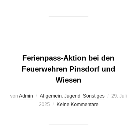
Ferienpass-Aktion bei den
Feuerwehren Pinsdorf und
Wiesen
Veröffentlic
von
Admin
Allgemein
,
Jugend
,
Sonstiges
29. Juli
am
2025
Keine Kommentare