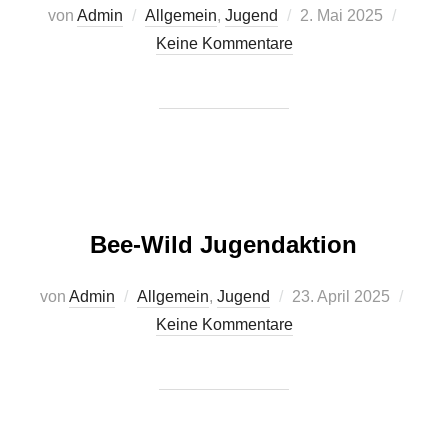
Veröffentlicht
von
Admin
Allgemein
,
Jugend
2. Mai 2025
am
Keine Kommentare
Bee-Wild Jugendaktion
Veröffentlicht
von
Admin
Allgemein
,
Jugend
23. April 2025
am
Keine Kommentare