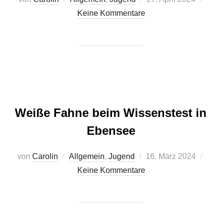
am
Keine Kommentare
Weiße Fahne beim Wissenstest in
Ebensee
Veröffentlicht
von
Carolin
Allgemein
,
Jugend
16. März 2024
am
Keine Kommentare