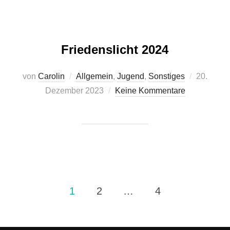
Friedenslicht 2024
Veröffentl
von
Carolin
Allgemein
,
Jugend
,
Sonstiges
20.
am
Dezember 2023
Keine Kommentare
Seitennummerierung
1
2
…
4
der