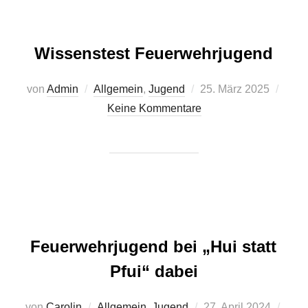
Wissenstest Feuerwehrjugend
Veröffentlicht
von
Admin
Allgemein
,
Jugend
25. März 2025
am
Keine Kommentare
Feuerwehrjugend bei „Hui statt
Pfui“ dabei
Veröffentlicht
von
Carolin
Allgemein
,
Jugend
27. April 2024