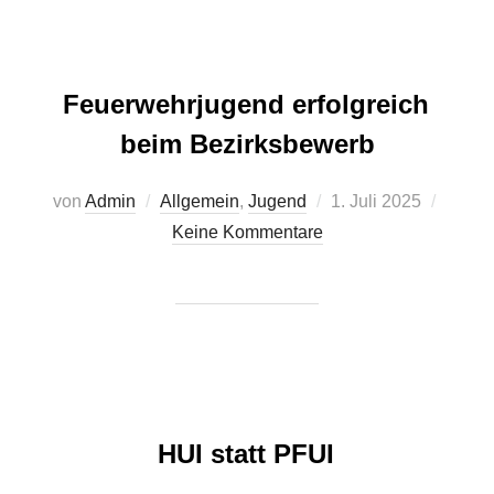
Feuerwehrjugend erfolgreich
beim Bezirksbewerb
Veröffentlicht
von
Admin
Allgemein
,
Jugend
1. Juli 2025
am
Keine Kommentare
HUI statt PFUI