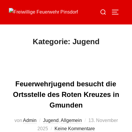
Zum
Suchen
Inhalt
SEITEN
nach:
springen
Kategorie:
Jugend
Feuerwehrjugend besucht die
Ortsstelle des Roten Kreuzes in
Gmunden
Veröffentlicht
von
Admin
Jugend
,
Allgemein
13. November
am
2025
Keine Kommentare