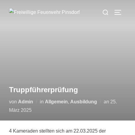
Zum
Suchen
Inhalt
SEITEN
nach:
springen
Truppführerprüfung
Veröffentlic
von
Admin
in
Allgemein
,
Ausbildung
an
25.
am
März 2025
4 Kameraden stellten sich am 22.03.2025 der