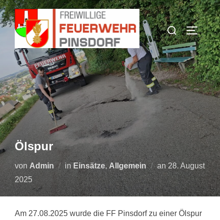
Zum
Inhalt
Suchen
SEITEN
springen
nach:
Ölspur
Veröffentlicht
von
Admin
in
Einsätze
,
Allgemein
an
28. August
am
2025
Am 27.08.2025 wurde die FF Pinsdorf zu einer Ölspur