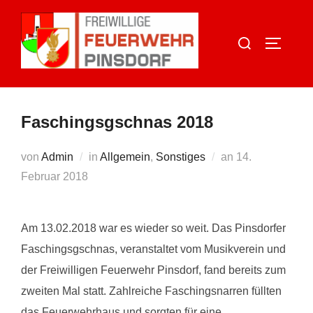
Zum
Inhalt
Suchen
SEITEN
springen
nach:
Faschingsgschnas 2018
Veröffentlicht
von
Admin
in
Allgemein
,
Sonstiges
an
14.
am
Februar 2018
Am 13.02.2018 war es wieder so weit. Das Pinsdorfer
Faschingsgschnas, veranstaltet vom Musikverein und
der Freiwilligen Feuerwehr Pinsdorf, fand bereits zum
zweiten Mal statt. Zahlreiche Faschingsnarren füllten
das Feuerwehrhaus und sorgten für eine