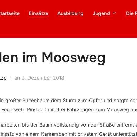
tartseite
Einsätze
Ausbildung
Jugend
Die 
den im Moosweg
Veröffentlicht
tze
an
9. Dezember 2018
am
in großer Birnenbaum dem Sturm zum Opfer und sorgte somi
e Feuerwehr Pinsdorf mit drei Fahrzeugen zum Moosweg au
arbeiten bis der Baum vollständig von der Straße entfernt
nsatz von einem Kameraden mit privatem Gerät unterstützt