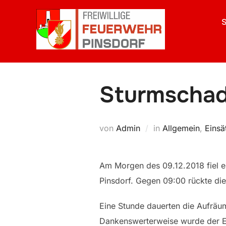
Zum
Inhalt
S
springen
Sturmscha
von
Admin
in
Allgemein
,
Einsä
Am Morgen des 09.12.2018 fiel e
Pinsdorf. Gegen 09:00 rückte di
Eine Stunde dauerten die Aufräum
Dankenswerterweise wurde der Ei