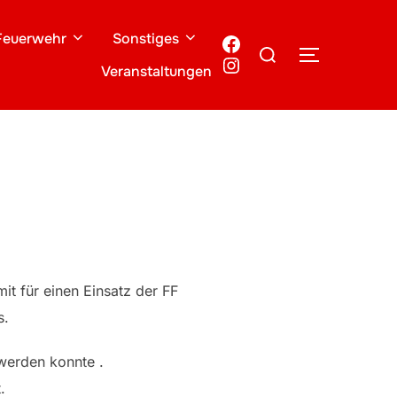
Feuerwehr
Sonstiges
Facebook
Suchen
SEITENLE
Instagram
nach:
Veranstaltungen
t für einen Einsatz der FF
s.
 werden konnte .
.