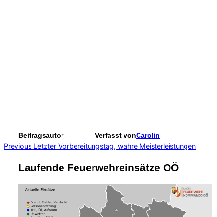
Beitragsautor
Verfasst von
Carolin
Beitragsnavigation
Previous
Previous
Letzter Vorbereitungstag, wahre Meisterleistungen
Laufende Feuerwehreinsätze OÖ