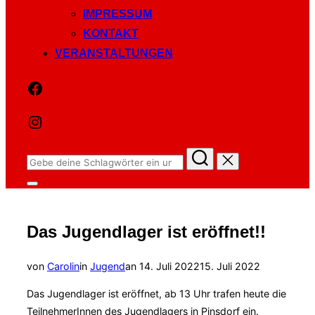
IMPRESSUM
KONTAKT
VERANSTALTUNGEN
Facebook
Instagram
Suchen
nach:
Seitenleiste
&
Navigation
umschalten
Das Jugendlager ist eröffnet!!
Veröffentlicht
von
Carolin
in
Jugend
an
14. Juli 2022
15. Juli 2022
am
Das Jugendlager ist eröffnet, ab 13 Uhr trafen heute die
TeilnehmerInnen des Jugendlagers in Pinsdorf ein.