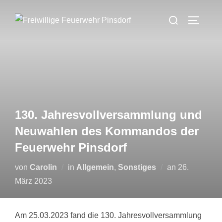
Zum
Suchen
Inhalt
SEITEN
nach:
springen
130. Jahresvollversammlung und
Neuwahlen des Kommandos der
Feuerwehr Pinsdorf
Veröffentlich
von
Carolin
in
Allgemein
,
Sonstiges
an
26.
am
März 2023
Am 25.03.2023 fand die 130. Jahresvollversammlung