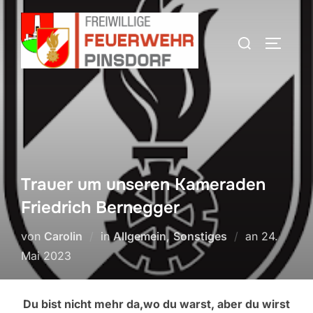
Zum
Inhalt
Suchen
SEITEN
springen
nach:
Trauer um unseren Kameraden
Friedrich Bernegger
Veröffentl
von
Carolin
in
Allgemein
,
Sonstiges
an
24.
am
Mai 2023
Du bist nicht mehr da,wo du warst, aber du wirst