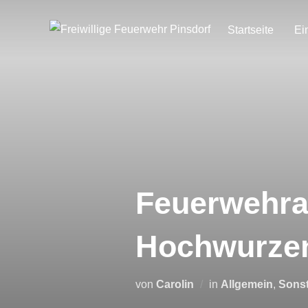
Zum
Inhalt
Startseite
Ei
springen
Feuerwehra
Hochwurze
von
Carolin
in
Allgemein
,
Sonst