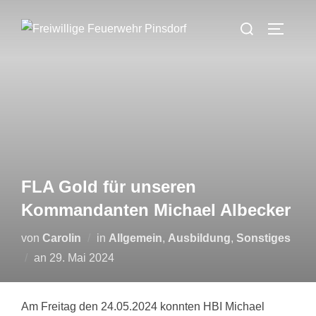
Zum
Suchen
Inhalt
SEITEN
nach:
springen
FLA Gold für unseren
Kommandanten Michael Albecker
von
Carolin
in
Allgemein
,
Ausbildung
,
Sonstiges
Veröffentlicht
an
29. Mai 2024
am
Am Freitag den 24.05.2024 konnten HBI Michael