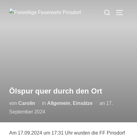
Zum
Suchen
Inhalt
SEITEN
nach:
springen
Ölspur quer durch den Ort
Veröffentlicht
von
Carolin
in
Allgemein
,
Einsätze
an
17.
am
September 2024
Am 17.09.2024 um 17:31 Uhr wurden die FF Pinsdorf