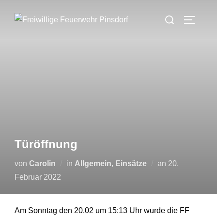
Zum
Suchen
Inhalt
SEITEN
nach:
springen
Türöffnung
Veröffentlicht
von
Carolin
in
Allgemein
,
Einsätze
an
20.
am
Februar 2022
Am Sonntag den 20.02 um 15:13 Uhr wurde die FF