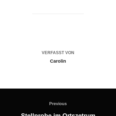
BEITRAGSAUTOR
VERFASST VON
Carolin
Beitragsnavigation
Previous
Previous
Stellprobe im Ortszetrum