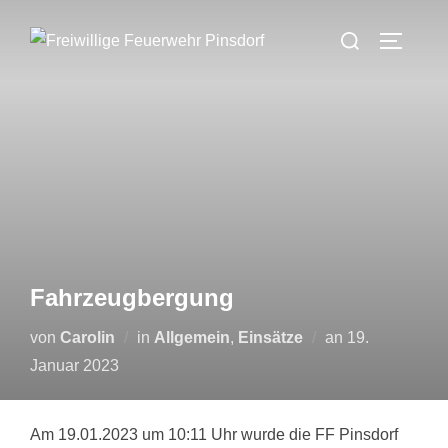
Zum
Suchen
Inhalt
SEITEN
nach:
springen
Fahrzeugbergung
Veröffentlicht
von
Carolin
in
Allgemein
,
Einsätze
an
19.
am
Januar 2023
Am 19.01.2023 um 10:11 Uhr wurde die FF Pinsdorf