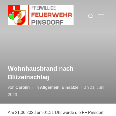
Zum
Inhalt
Suchen
SEITEN
springen
nach:
Wohnhausbrand nach
Blitzeinschlag
Veröffentlicht
von
Carolin
in
Allgemein
,
Einsätze
an
21. Juni
am
2023
Am 21.06.2023 um 01:31 Uhr wurde die FF Pinsdorf