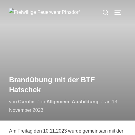
Zum
Suchen
Inhalt
SEITEN
nach:
springen
Brandübung mit der BTF
Hatschek
Veröffentli
von
Carolin
in
Allgemein
,
Ausbildung
an
13.
am
November 2023
Am Freitag den 10.11.2023 wurde gemeinsam mit der