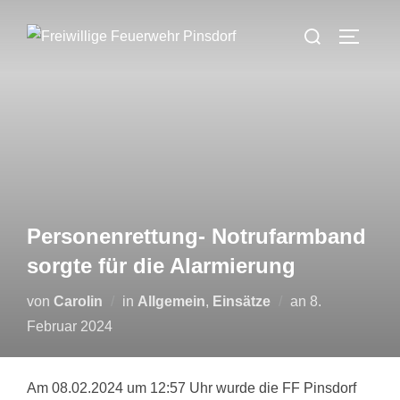
Zum
Suchen
Inhalt
SEITEN
nach:
springen
Personenrettung- Notrufarmband
sorgte für die Alarmierung
Veröffentlicht
von
Carolin
in
Allgemein
,
Einsätze
an
8.
am
Februar 2024
Am 08.02.2024 um 12:57 Uhr wurde die FF Pinsdorf